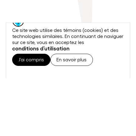
Ce site web utilise des témoins (cookies) et des
technologies similaires. En continuant de naviguer
sur ce site, vous en acceptez les
conditions d’utilisation
J'ai compris
En savoir plus
J'ai compris
En savoir plus
J'ai compris
En savoir plus
Omnivox
Coin de la communauté étudiante