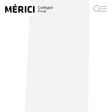
Recherc
Le Collège
GALA DE L'EXCELLENCE 2025 : L’AVENIR
S’ILLUMINE À MÉRICI COLLÉGIAL PRIVÉ
Programmes
Services
Équipes sportives
International
Fondation