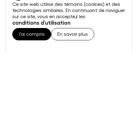
Ce site web utilise des témoins (cookies) et des
technologies similaires. En continuant de naviguer
sur ce site, vous en acceptez les
conditions d’utilisation
J'ai compris
En savoir plus
J'ai compris
En savoir plus
J'ai compris
En savoir plus
Omnivox
Coin de la communauté étudiante
Des questions?